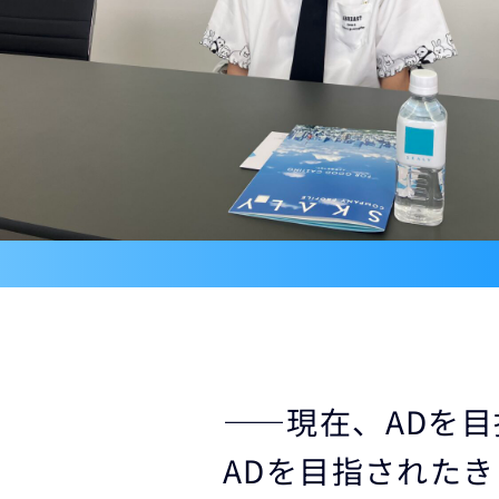
――現在、ADを
ADを目指された