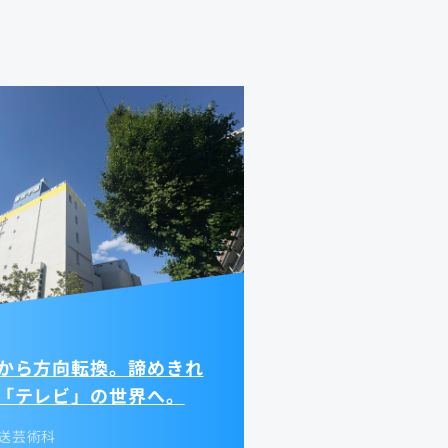
から方向転換。諦めきれ
「テレビ」の世界へ。
放送芸術科