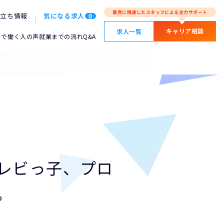
業界に精通したスタッフによる全力サポート
役立ち情報
気になる求人
0
キャリア相談
求人一覧
メで働く人の声
就業までの流れ
Q&A
レビっ子、プロ
。