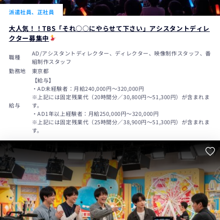
派遣社員、正社員
大人気！！TBS「それ○○にやらせて下さい」アシスタントディレ
クター募集中
AD/アシスタントディレクター、ディレクター、映像制作スタッフ、番
職種
組制作スタッフ
勤務地
東京都
【給与】
・AD未経験者：月給240,000円〜320,000円
※上記には固定残業代（20時間分／30,800円～51,300円）が含まれま
給与
す。
・AD1年以上経験者：月給250,000円～320,000円
※上記には固定残業代（25時間分／38,900円～51,300円）が含まれま
す。