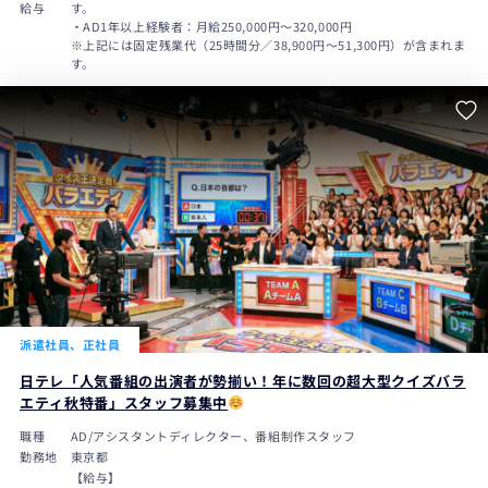
給与
す。
・AD1年以上経験者：月給250,000円～320,000円
※上記には固定残業代（25時間分／38,900円～51,300円）が含まれま
す。
派遣社員、正社員
日テレ「人気番組の出演者が勢揃い！年に数回の超大型クイズバラ
エティ秋特番」スタッフ募集中
職種
AD/アシスタントディレクター、番組制作スタッフ
勤務地
東京都
【給与】