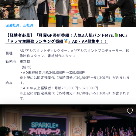
派遣社員、正社員
【経験者必見】「月曜GP帯新番組！人気3人組バンドMrs.
MC」
「ドラマ主題歌ランキング番組
」AD・AP募集中！！
AD/アシスタントディレクター、AP/アシスタントプロデューサー、映
職種
像制作スタッフ、番組制作スタッフ
勤務地
東京都
【給与】
・AD未経験者月給240,000円〜320,000円
※上記には固定残業代（20時間分／30,800円～51,300円）が含まれま
給与
す。
・AD1年以上経験者：月給250,000円～320,000円
※上記には固定残業代（25時間分／38,900円～51,300円）が含まれま
す。