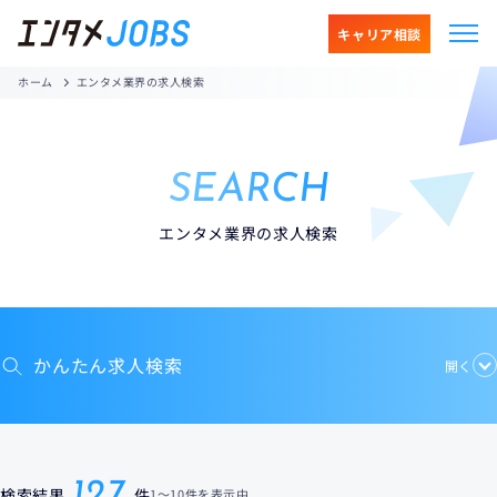
キャリア相談
ホーム
エンタメ業界の求人検索
SEARCH
エンタメ業界の求人検索
かんたん求人検索
開く
127
検索結果
件
1
〜
10件
を表示中