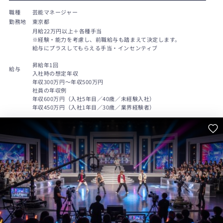
職種
芸能マネージャー
勤務地
東京都
月給22万円以上＋各種手当
※経験・能力を考慮し、前職給与も踏まえて決定します。
給与にプラスしてもらえる手当・インセンティブ
昇給年1回
給与
入社時の想定年収
年収300万円～年収500万円
社員の年収例
年収600万円（入社5年目／40歳／未経験入社）
年収450万円（入社1年目／30歳／業界経験者）