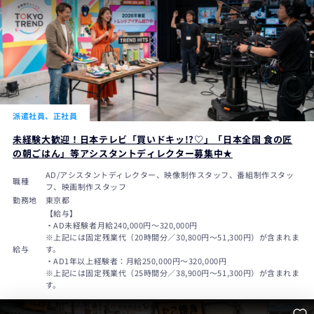
派遣社員、正社員
未経験大歓迎！日本テレビ「買いドキッ!?♡」「日本全国 食の匠
の朝ごはん」等アシスタントディレクター募集中★
AD/アシスタントディレクター、映像制作スタッフ、番組制作スタッ
職種
フ、映画制作スタッフ
勤務地
東京都
【給与】
・AD未経験者月給240,000円〜320,000円
※上記には固定残業代（20時間分／30,800円～51,300円）が含まれま
給与
す。
・AD1年以上経験者：月給250,000円～320,000円
※上記には固定残業代（25時間分／38,900円～51,300円）が含まれま
す。