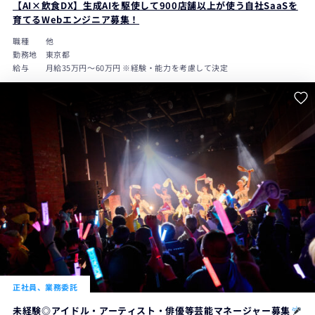
【AI×飲食DX】生成AIを駆使して900店舗以上が使う自社SaaSを
育てるWebエンジニア募集！
職種
他
勤務地
東京都
給与
月給35万円～60万円 ※経験・能力を考慮して決定
正社員、業務委託
未経験◎アイドル・アーティスト・俳優等芸能マネージャー募集