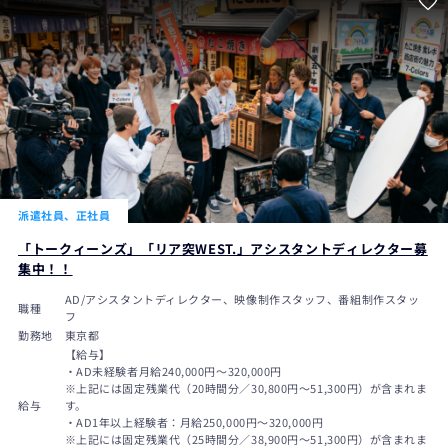
派遣社員、正社員
「トークィーンズ」「リア突WEST.」アシスタントディレクター募
集中！！
AD/アシスタントディレクター、映像制作スタッフ、番組制作スタッ
職種
フ
勤務地
東京都
【給与】
・AD未経験者月給240,000円〜320,000円
※上記には固定残業代（20時間分／30,800円～51,300円）が含まれま
給与
す。
・AD1年以上経験者：月給250,000円～320,000円
※上記には固定残業代（25時間分／38,900円～51,300円）が含まれま