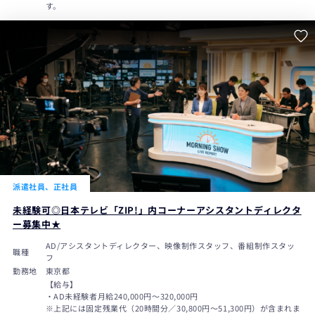
す。
派遣社員、正社員
未経験可◎日本テレビ「ZIP!」内コーナーアシスタントディレクタ
ー募集中★
AD/アシスタントディレクター、映像制作スタッフ、番組制作スタッ
職種
フ
勤務地
東京都
【給与】
・AD未経験者月給240,000円〜320,000円
※上記には固定残業代（20時間分／30,800円～51,300円）が含まれま