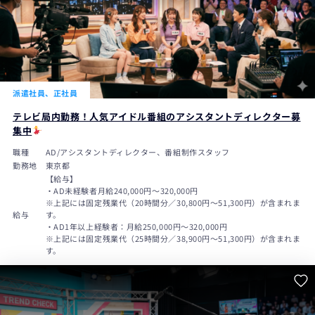
派遣社員、正社員
テレビ局内勤務！人気アイドル番組のアシスタントディレクター募
集中
職種
AD/アシスタントディレクター、番組制作スタッフ
勤務地
東京都
【給与】
・AD未経験者月給240,000円〜320,000円
※上記には固定残業代（20時間分／30,800円～51,300円）が含まれま
給与
す。
・AD1年以上経験者：月給250,000円～320,000円
※上記には固定残業代（25時間分／38,900円～51,300円）が含まれま
す。