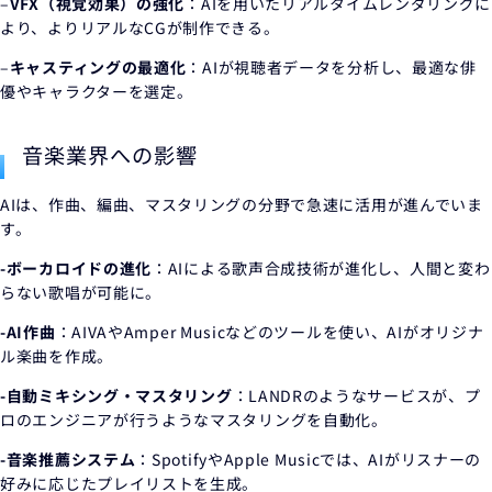
–
VFX（視覚効果）の強化
：AIを用いたリアルタイムレンダリングに
より、よりリアルなCGが制作できる。
–
キャスティングの最適化
：AIが視聴者データを分析し、最適な俳
優やキャラクターを選定。
音楽業界への影響
AIは、作曲、編曲、マスタリングの分野で急速に活用が進んでいま
す。
-ボーカロイドの進化
：AIによる歌声合成技術が進化し、人間と変わ
らない歌唱が可能に。
-AI作曲
：AIVAやAmper Musicなどのツールを使い、AIがオリジナ
ル楽曲を作成。
-自動ミキシング・マスタリング
：LANDRのようなサービスが、プ
ロのエンジニアが行うようなマスタリングを自動化。
-音楽推薦システム
：SpotifyやApple Musicでは、AIがリスナーの
好みに応じたプレイリストを生成。