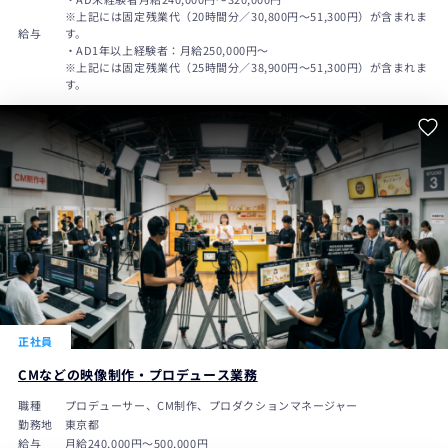
※上記には固定残業代（20時間分／30,800円～51,300円）が含まれま
給与
す。
・AD1年以上経験者：月給250,000円～
※上記には固定残業代（25時間分／38,900円～51,300円）が含まれま
す。
正社員
CMなどの映像制作・プロデュース業務
職種
プロデューサー、CM制作、プロダクションマネージャー
勤務地
東京都
給与
月給240,000円〜500,000円