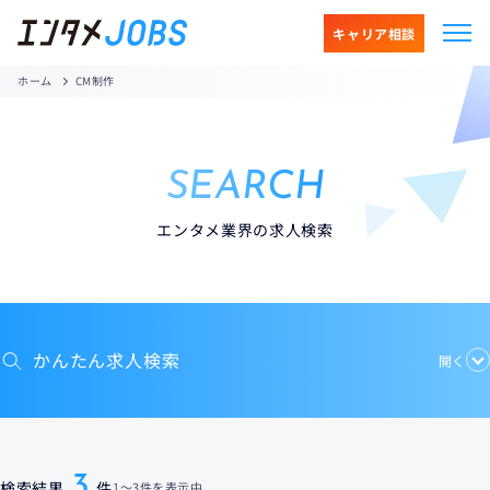
キャリア相談
ホーム
CM制作
SEARCH
エンタメ業界の求人検索
かんたん求人検索
開く
3
検索結果
件
1
〜
3件
を表示中