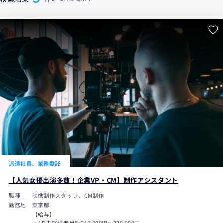
派遣社員、業務委託
【人気女優出演多数！企業VP・CM】制作アシスタント
職種
映像制作スタッフ、CM制作
勤務地
東京都
【給与】
・AD未経験者月給240,000円〜320,000円