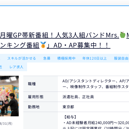
月曜GP帯新番組！人気3人組バンドMrs.
ンキング番組
」AD・AP募集中！！
遇
スキルが活かせる
急募
積極採用中
年休120日以上
服装自由
近
レア求人
AD/アシスタントディレクター、AP
職種
ー、映像制作スタッフ、番組制作ス
雇用形態
派遣社員、正社員
勤務地
東京都
【給与】
・AD未経験者月給240,000円〜320,0
8/31(月)
※上記には固定残業代（20時間分／30,