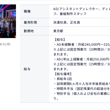
AD/アシスタントディレクター、デ
職種
フ、番組制作スタッフ
雇用形態
派遣社員、正社員
勤務地
東京都
【給与】
8/31(月)
・AD未経験者：月給240,000円〜320,
※上記には固定残業代（20時間分／30,
まれます。
・AD1年以上経験者：月給250,000円～
※上記には固定残業代（25時間分／38,
給与
まれます。
【給与備考】
・昇給年1回
・試用期間6ヵ月※入社半年後昇給あ
・時間外手当（固定残業代の超過分を
・特別手当（個人および会社の業績に
り。