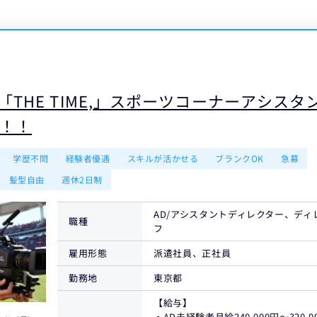
「THE TIME,」スポーツコーナーアシスタ
！！
学歴不問
経験者優遇
スキルが活かせる
ブランクOK
急募
髪型自由
週休2日制
AD/アシスタントディレクター、デ
職種
フ
雇用形態
派遣社員、正社員
勤務地
東京都
【給与】
・AD未経験者月給240,000円〜320,0