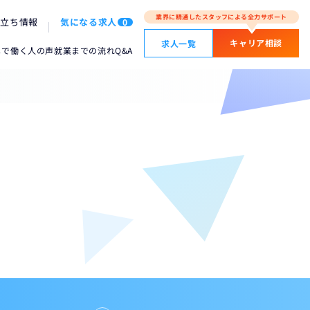
業界に精通したスタッフによる全力サポート
役立ち情報
気になる求人
0
キャリア相談
求人一覧
メで働く人の声
就業までの流れ
Q&A