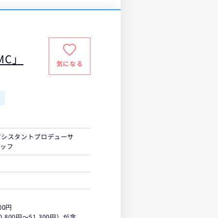
MC」
気になる
/アシスタントプロデューサ
タッフ
00円
800円～51,300円）が含