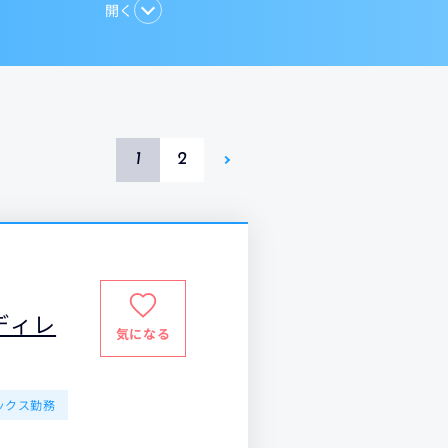
開く
1
2
ディレ
気になる
ックス勤務