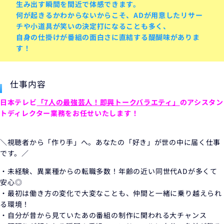
生み出す瞬間を間近で体感できます。
何が起きるかわからないからこそ、ADが用意したリサー
チや小道具が笑いの決定打になることも多く、
自身の仕掛けが番組の面白さに直結する醍醐味がありま
す！
仕事内容
日本テレビ
「7人の最強芸人！即興トークバラエティ」
のアシスタン
トディレクター業務をお任せいたします！
＼視聴者から「作り手」へ。あなたの「好き」が世の中に届く仕事
です。／
・
未経験、異業種からの転職多数！年齢の近い同世代ADが多くて
安心◎
・最初は働き方の変化で大変なことも、仲間と一緒に乗り越えられ
る環境！
・
自分が昔から見ていたあの番組の制作に関われる大チャンス