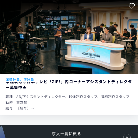
す。
・AD1年以上経験者：月給250,000円～
※上記には固定残業代（25時間分／38,900円～51,300円）が含まれま
す。
派遣社員、正社員
未経験可◎日本テレビ「ZIP!」内コーナーアシスタントディレクタ
ー募集中★
職種
AD/アシスタントディレクター、映像制作スタッフ、番組制作スタッフ
勤務
東京都
給与
【給与】
・AD未経験者月給240,000円〜320,000円
※上記には固定残業代（20時間分／30,800円～51,300円）が含まれま
す。
・AD1年以上経験者：月給250,000円～320,000円
求人一覧に戻る
※上記には固定残業代（25時間分／38,900円～51,300円）が含まれま