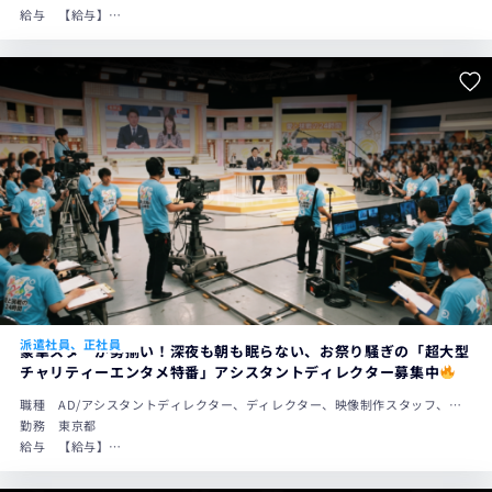
給与
【給与】
・AD未経験者月給240,000円〜320,000円
※上記には固定残業代（20時間分／30,800円～51,300円）が含まれま
す。
・AD1年以上経験者：月給250,000円～
※上記には固定残業代（25時間分／38,900円～51,300円）が含まれま
す。
派遣社員、正社員
豪華スターが勢揃い！深夜も朝も眠らない、お祭り騒ぎの「超大型
チャリティーエンタメ特番」アシスタントディレクター募集中
職種
AD/アシスタントディレクター、ディレクター、映像制作スタッフ、番
組制作スタッフ
勤務
東京都
給与
【給与】
・AD未経験者月給240,000円〜320,000円
※上記には固定残業代（20時間分／30,800円～51,300円）が含まれま