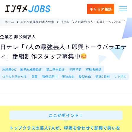
キャリア相談
ホーム
エンタメ業界の求人検索
日テレ「7人の最強芸人！即興トークバラエティ」番組制作スタッフ募集中
企業名 非公開求人
日テレ「7人の最強芸人！即興トークバラエテ
ィ」番組制作スタッフ募集中
未経験OK
業界未経験歓迎
第二新卒歓迎
学歴不問
経験者優遇
スキルが活かせる
急募
積極採用中
服装自由
髪型自由
週休2日制
レア求人
ここがポイント！
トップクラスの芸人7人が、
呼吸を合わせて即興で笑いを