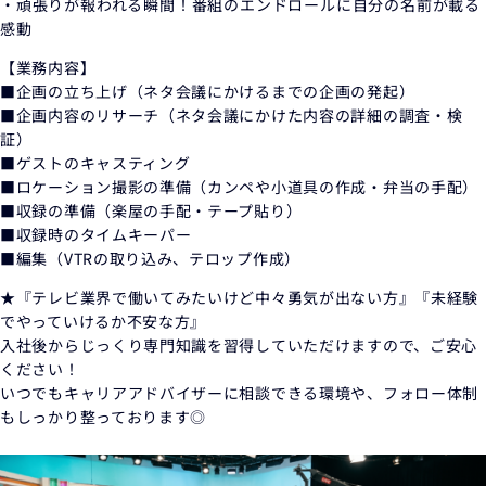
・頑張りが報われる瞬間！番組のエンドロールに自分の名前が載る
感動
【業務内容】
■企画の立ち上げ（ネタ会議にかけるまでの企画の発起）
■企画内容のリサーチ（ネタ会議にかけた内容の詳細の調査・検
証）
■ゲストのキャスティング
■ロケーション撮影の準備（カンペや小道具の作成・弁当の手配）
■収録の準備（楽屋の手配・テープ貼り）
■収録時のタイムキーパー
■編集（VTRの取り込み、テロップ作成）
★『テレビ業界で働いてみたいけど中々勇気が出ない方』『未経験
でやっていけるか不安な方』
入社後からじっくり専門知識を習得していただけますので、ご安心
ください！
いつでもキャリアアドバイザーに相談できる環境や、フォロー体制
もしっかり整っております◎