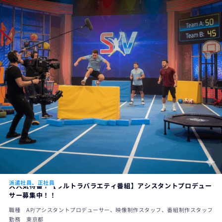
派遣社員、正社員
大人気特番！【ウルトラバラエティ番組】アシスタントプロデュー
サー募集中！！
職種
AP/アシスタントプロデューサー、映像制作スタッフ、番組制作スタッフ
勤務
東京都