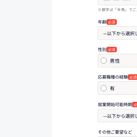
※数字は「半角」でご
年齢
必須
性別
必須
男性
応募職種の経験
必須
有
就業開始可能時期
その他ご要望など