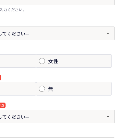
入力ください。
女性
無
必須