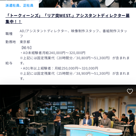
派遣社員、正社員
「トークィーンズ」「リア突WEST.」アシスタントディレクター募
集中！！
AD/アシスタントディレクター、映像制作スタッフ、番組制作スタッ
職種
フ
勤務地
東京都
【給与】
・AD未経験者月給240,000円〜320,000円
※上記には固定残業代（20時間分／30,800円～51,300円）が含まれま
給与
す。
・AD1年以上経験者：月給250,000円～320,000円
※上記には固定残業代（25時間分／38,900円～51,300円）が含まれま
す。