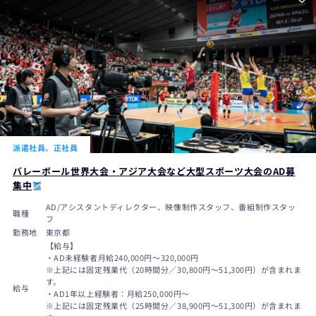
派遣社員、正社員
バレーボール世界大会・アジア大会など大型スポーツ大会のAD募
集中
AD/アシスタントディレクター、映像制作スタッフ、番組制作スタッ
職種
フ
勤務地
東京都
【給与】
・AD未経験者月給240,000円〜320,000円
※上記には固定残業代（20時間分／30,800円～51,300円）が含まれま
す。
給与
・AD1年以上経験者：月給250,000円～
※上記には固定残業代（25時間分／38,900円～51,300円）が含まれま