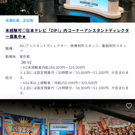
派遣社員、正社員
未経験可◎日本テレビ「ZIP!」内コーナーアシスタントディレクタ
ー募集中★
AD/アシスタントディレクター、映像制作スタッフ、番組制作スタッ
職種
フ
勤務地
東京都
【給与】
・AD未経験者月給240,000円〜320,000円
※上記には固定残業代（20時間分／30,800円～51,300円）が含まれま
給与
す。
・AD1年以上経験者：月給250,000円～320,000円
※上記には固定残業代（25時間分／38,900円～51,300円）が含まれま
す。