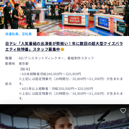
派遣社員、正社員
日テレ「人気番組の出演者が勢揃い！年に数回の超大型クイズバラ
エティ秋特番」スタッフ募集中
職種
AD/アシスタントディレクター、番組制作スタッフ
勤務地
東京都
【給与】
・AD未経験者月給240,000円〜320,000円
※上記には固定残業代（20時間分／30,800円～51,300円）が含まれま
給与
す。
・AD1年以上経験者：月給250,000円〜320,000円
※上記には固定残業代（25時間分／38,900円～51,300円）が含まれま
す。