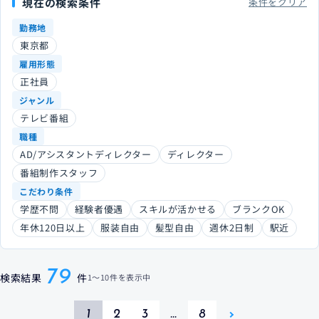
現在の検索条件
条件をクリア
勤務地
東京都
雇用形態
正社員
ジャンル
テレビ番組
職種
AD/アシスタントディレクター
ディレクター
番組制作スタッフ
こだわり条件
学歴不問
経験者優遇
スキルが活かせる
ブランクOK
年休120日以上
服装自由
髪型自由
週休2日制
駅近
79
検索結果
件
1
〜
10件
を表示中
1
2
3
…
8