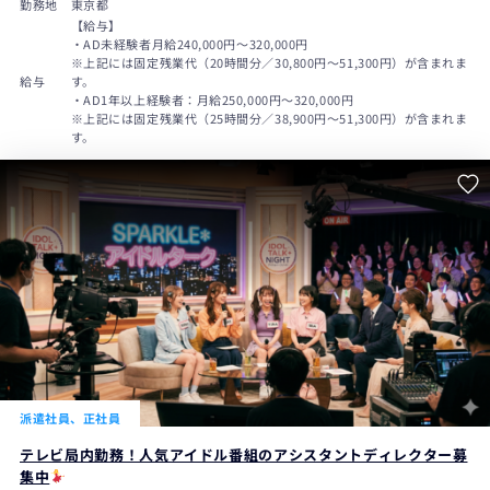
勤務地
東京都
【給与】
・AD未経験者月給240,000円〜320,000円
※上記には固定残業代（20時間分／30,800円～51,300円）が含まれま
給与
す。
・AD1年以上経験者：月給250,000円～320,000円
※上記には固定残業代（25時間分／38,900円～51,300円）が含まれま
す。
派遣社員、正社員
テレビ局内勤務！人気アイドル番組のアシスタントディレクター募
集中