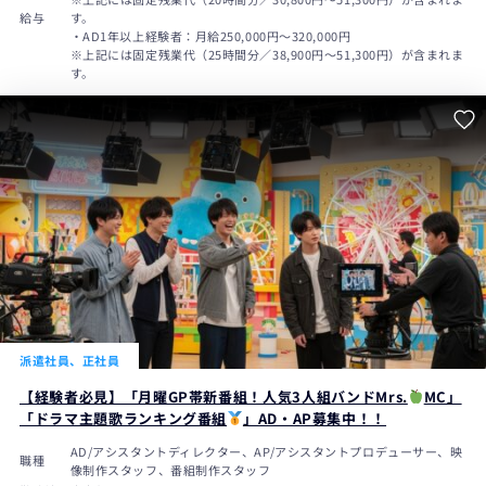
給与
す。
・AD1年以上経験者：月給250,000円～320,000円
※上記には固定残業代（25時間分／38,900円～51,300円）が含まれま
す。
派遣社員、正社員
【経験者必見】「月曜GP帯新番組！人気3人組バンドMrs.
MC」
「ドラマ主題歌ランキング番組
」AD・AP募集中！！
AD/アシスタントディレクター、AP/アシスタントプロデューサー、映
職種
像制作スタッフ、番組制作スタッフ