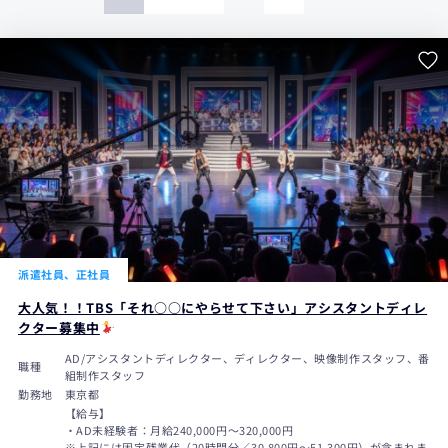
派遣社員、正社員
大人気！！TBS「それ○○にやらせて下さい」アシスタントディレ
クター募集中
AD/アシスタントディレクター、ディレクター、映像制作スタッフ、番
職種
組制作スタッフ
勤務地
東京都
【給与】
・AD未経験者：月給240,000円〜320,000円
※上記には固定残業代（20時間分／30,800円～51,300円）が含まれま