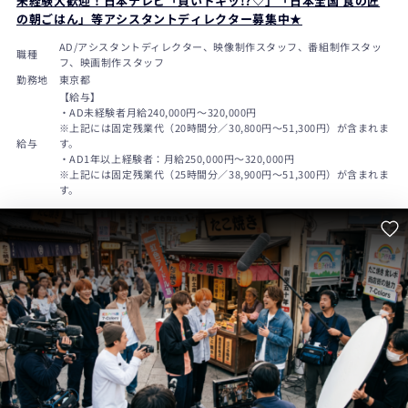
未経験大歓迎！日本テレビ「買いドキッ!?♡」「日本全国 食の匠
の朝ごはん」等アシスタントディレクター募集中★
AD/アシスタントディレクター、映像制作スタッフ、番組制作スタッ
職種
フ、映画制作スタッフ
勤務地
東京都
【給与】
・AD未経験者月給240,000円〜320,000円
※上記には固定残業代（20時間分／30,800円～51,300円）が含まれま
給与
す。
・AD1年以上経験者：月給250,000円～320,000円
※上記には固定残業代（25時間分／38,900円～51,300円）が含まれま
す。