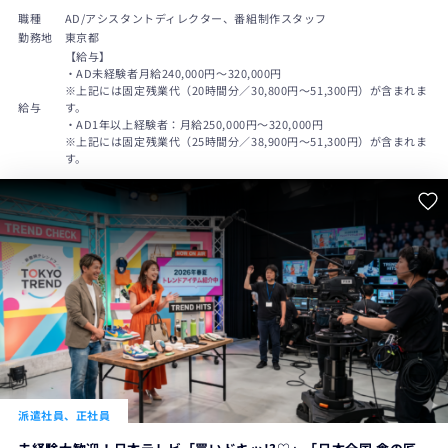
職種
AD/アシスタントディレクター、番組制作スタッフ
勤務地
東京都
【給与】
・AD未経験者月給240,000円〜320,000円
※上記には固定残業代（20時間分／30,800円～51,300円）が含まれま
給与
す。
・AD1年以上経験者：月給250,000円～320,000円
※上記には固定残業代（25時間分／38,900円～51,300円）が含まれま
す。
派遣社員、正社員