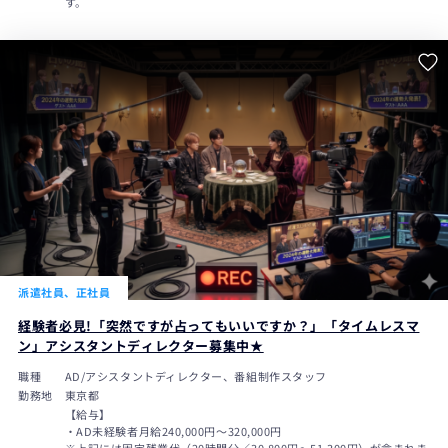
す。
派遣社員、正社員
経験者必見!「突然ですが占ってもいいですか？」「タイムレスマ
ン」アシスタントディレクター募集中★
職種
AD/アシスタントディレクター、番組制作スタッフ
勤務地
東京都
【給与】
・AD未経験者月給240,000円〜320,000円