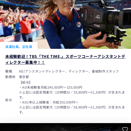
派遣社員、正社員
未経験歓迎！TBS「THE TIME,」スポーツコーナーアシスタントデ
ィレクター募集中！！
職種
AD/アシスタントディレクター、ディレクター、番組制作スタッフ
勤務地
東京都
【給与】
・AD未経験者月給240,000円〜320,000円
※上記には固定残業代（20時間分／30,800円～51,300円）が含まれま
す。
給与
・AD1年以上経験者：月給250,000円～
※上記には固定残業代（25時間分／38,900円～51,300円）が含まれま
す。